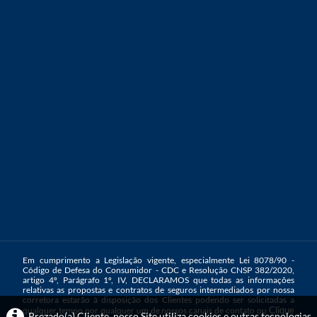
Em cumprimento a Legislação vigente, especialmente Lei 8078/90 -
Código de Defesa do Consumidor - CDC e Resolução CNSP 382/2020,
artigo 4º, Parágrafo 1º, IV, DECLARAMOS que todas as informações
relativas as propostas e contratos de seguros intermediados por nossa
corretora estarão à disposição dos Clientes podendo ser solicitadas a
Clique
qualquer tempo por qualquer um de nossos canais de contato ou
Prezado(a) Cliente, nosso Site utiliza cookies e outras tecnologias