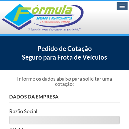
Pedido de Cotação
Home
Seguro para Frota de Veículos
Pedir Cotação
Contratar Online
Informe os dados abaixo para solicitar uma
cotação:
Informações
▼
DADOS DA EMPRESA
A Empresa
▼
Razão Social
Contato
▼
Blog